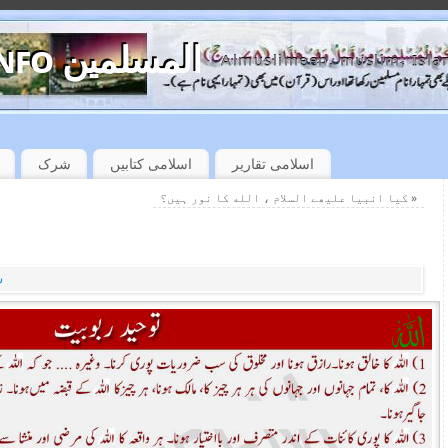
almuslimeen.info المسلمین
Almuslimeen, muslim, Isla
اسلامی تقاریر
اسلامی کتابیں
شرک
»
کیا انبیا علیھے السلام ، الله کا نور ہیں؟
س