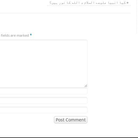
»
کیا انبیا علیھے السلام ، الله کا نور ہیں؟
 fields are marked
*