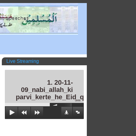
m, speeches
Live Streaming
1. 20-11-
09_nabi_allah_ki
parvi_kerte_he_Eid_qurban.mp3
00:00