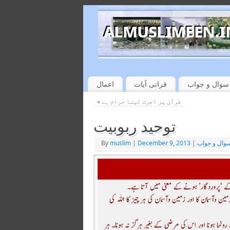
سوال و جواب
قرانی آیات
اعمال
قرآن پر اجرت لینا حرام ہے
«
توحید ربوبیت
وال و جواب
|
December 9, 2013
|
muslim
By