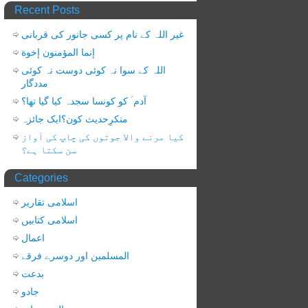
Recent Posts
غیر اللہ کے نام پر کسی جانور کی قربانی
إنما المؤمنون إخوة
اللہ کے سوا نہ کوئی دوست نہ کوئی
مددگار
آدم ؑ کو کونسا سجدہ کیا گیا تھا؟
منکرِحدیث کون؟ایک جائزہ
کیا مرنے والا جوتوں کی چاپ کی آواز
سن سکتا ہے؟
Categories
اسلامی تقاریر
اسلامی کتابیں
اعمال
المسلمین اور دوسرے فرقے
بدعت
جادو