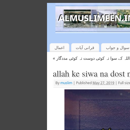
سوال و جواب
قرانی آیات
اعمال
«
اللہ کے سوا نہ کوئی دوست نہ کوئی مددگار
allah ke siwa na dost
By
muslim
|
Published
May 27, 2019
|
Full siz