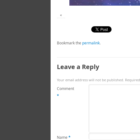
«
Bookmark the
permalink
.
Leave a Reply
Your email address will not be published.
Required
Comment
*
Name
*