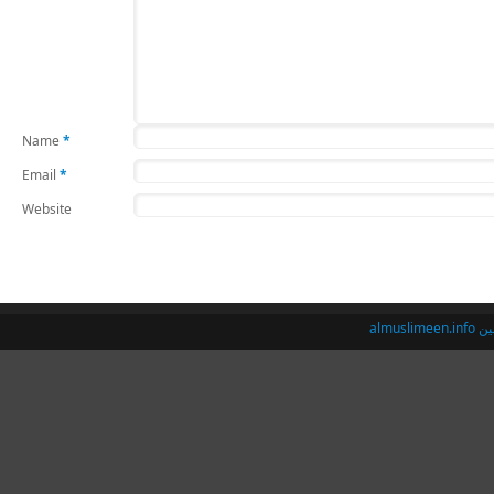
Name
*
Email
*
Website
almusl