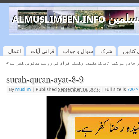
almuslimeen.info 
کتابیں
شرک
سوال و جواب
قرانی آیات
اعمال
«
 جادو ہو گیا تھاکاعقیدہ رکھنا قرآن کی رو سے بدترین کفر ہے
surah-quran-ayat-8-9
By
muslim
|
Published
September 18, 2016
|
Full size is
720 ×